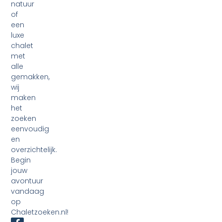
natuur
of
een
luxe
chalet
met
alle
gemakken,
wij
maken
het
zoeken
eenvoudig
en
overzichtelijk.
Begin
jouw
avontuur
vandaag
op
Chaletzoeken.nl!