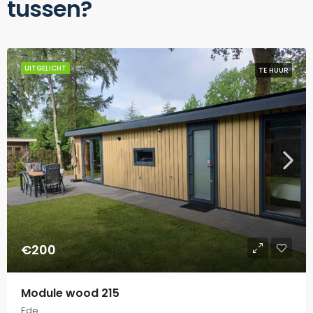
tussen?
UITGELICHT
TE HUUR
€200
Module wood 215
Ede