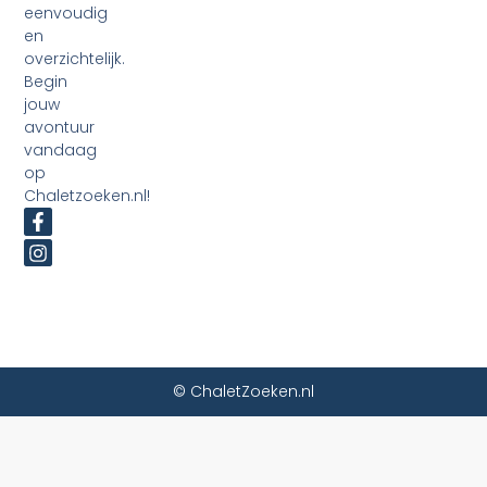
eenvoudig
en
overzichtelijk.
Begin
jouw
avontuur
vandaag
op
Chaletzoeken.nl!
© ChaletZoeken.nl