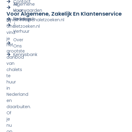
Contact
Te
Algemene
Huur
Voorwaarden
Voor Algemene, Zakelijk En Klantenservice
Verkoop
Facebook
Email: info@chaletzoeken.nl
Bij
/
Chaletzoeken.nl
Verhuur
vind
je
Over
het
Ons
grootste
Kennisbank
aanbod
van
chalets
te
huur
in
Nederland
en
daarbuiten.
Of
je
nu
op