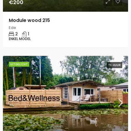
€200
Module wood 215
Ede
2
1
ENKEL MODEL
UITGELICHT
TE HUUR