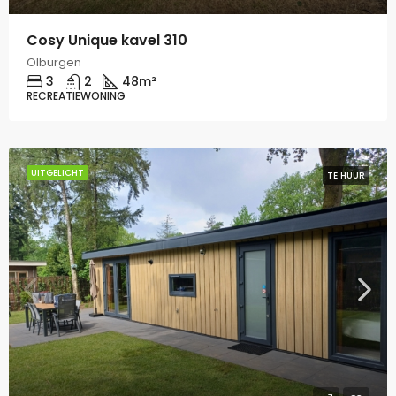
Cosy Unique kavel 310
Olburgen
3
2
48
m²
RECREATIEWONING
UITGELICHT
TE HUUR