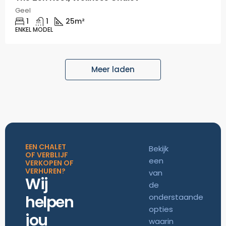
Geel
1
1
25
m²
ENKEL MODEL
Meer laden
EEN CHALET
Bekijk
OF VERBLIJF
een
VERKOPEN OF
VERHUREN?
van
Wij
de
helpen
onderstaande
opties
jou
waarin