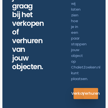
graag
wij
laten
bij het
zien
verkopen
hoe
je in
of
een
verhuren
paar
stappen
van
jouw
jouw
object
op
objecten.
ChaletZoeken.nl
kunt
plaatsen.
Verkopen
Verhuren