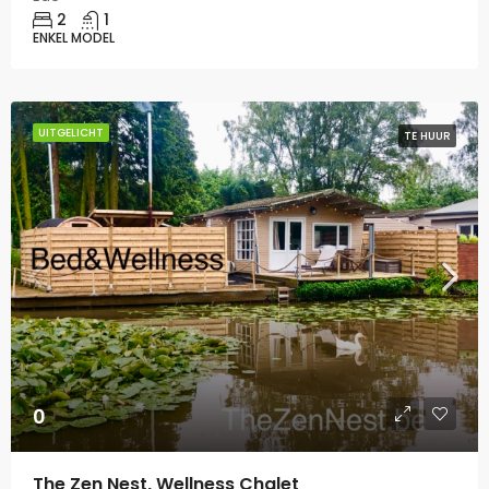
2
1
ENKEL MODEL
UITGELICHT
TE HUUR
0
The Zen Nest, Wellness Chalet