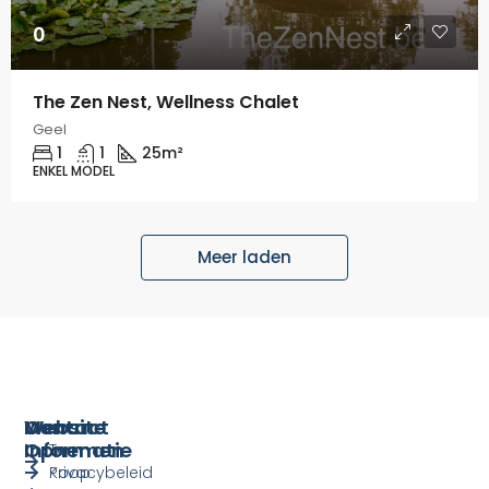
0
The Zen Nest, Wellness Chalet
Geel
1
1
25
m²
ENKEL MODEL
Meer laden
Menu
Website
Contact
Informatie
Opnemen
Te
Koop
Privacybeleid