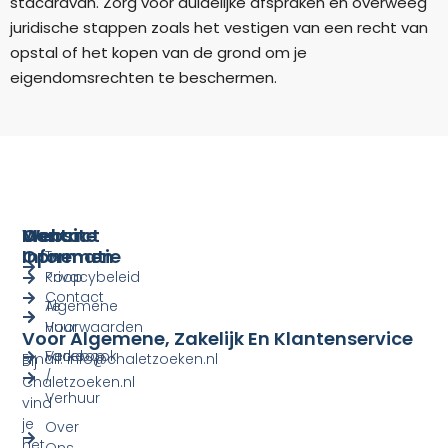
stacaravan. Zorg voor duidelijke afspraken en overweeg
juridische stappen zoals het vestigen van een recht van
opstal of het kopen van de grond om je
eigendomsrechten te beschermen.
Menu
Website
Contact
Informatie
Opnemen
Te
Koop
Privacybeleid
Contact
Te
Algemene
Huur
Voorwaarden
Voor Algemene, Zakelijk En Klantenservice
Verkoop
Facebook
Email: info@chaletzoeken.nl
Bij
/
Chaletzoeken.nl
Verhuur
vind
je
Over
het