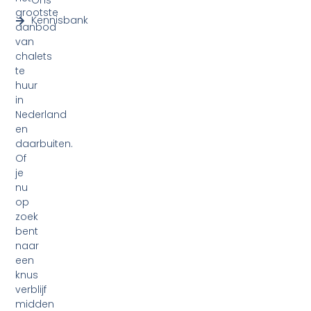
Ons
grootste
Kennisbank
aanbod
van
chalets
te
huur
in
Nederland
en
daarbuiten.
Of
je
nu
op
zoek
bent
naar
een
knus
verblijf
midden