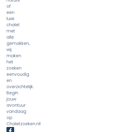
natuur
of
een
luxe
chalet
met
alle
gemakken,
wij
maken
het
zoeken
eenvoudig
en
overzichtelijk.
Begin
jouw
avontuur
vandaag
op
Chaletzoeken.nl!