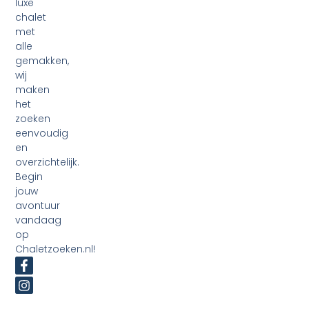
luxe
chalet
met
alle
gemakken,
wij
maken
het
zoeken
eenvoudig
en
overzichtelijk.
Begin
jouw
avontuur
vandaag
op
Chaletzoeken.nl!