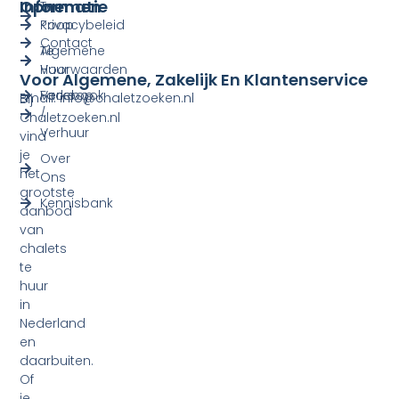
Informatie
Opnemen
Te
Koop
Privacybeleid
Contact
Te
Algemene
Huur
Voorwaarden
Voor Algemene, Zakelijk En Klantenservice
Verkoop
Facebook
Email: info@chaletzoeken.nl
Bij
/
Chaletzoeken.nl
Verhuur
vind
je
Over
het
Ons
grootste
Kennisbank
aanbod
van
chalets
te
huur
in
Nederland
en
daarbuiten.
Of
je