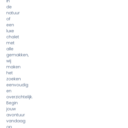
in
de
natuur
of
een
luxe
chalet
met
alle
gemakken,
wij
maken
het
zoeken
eenvoudig
en
overzichtelijk.
Begin
jouw
avontuur
vandaag
op