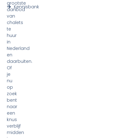
grootste
Kennisbank
aanbod
van
chalets
te
huur
in
Nederland
en
daarbuiten.
Of
je
nu
op
zoek
bent
naar
een
knus
verblijf
midden