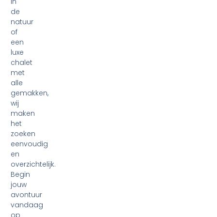
in
de
natuur
of
een
luxe
chalet
met
alle
gemakken,
wij
maken
het
zoeken
eenvoudig
en
overzichtelijk.
Begin
jouw
avontuur
vandaag
op