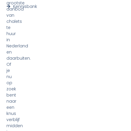
grootste
Kennisbank
aanbod
van
chalets
te
huur
in
Nederland
en
daarbuiten.
Of
je
nu
op
zoek
bent
naar
een
knus
verblijf
midden