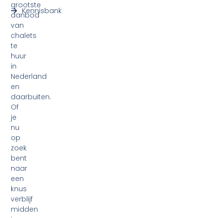
grootste
Kennisbank
aanbod
van
chalets
te
huur
in
Nederland
en
daarbuiten.
Of
je
nu
op
zoek
bent
naar
een
knus
verblijf
midden