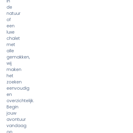
in
de
natuur
of
een
luxe
chalet
met
alle
gemakken,
wij
maken
het
zoeken
eenvoudig
en
overzichtelijk.
Begin
jouw
avontuur
vandaag
op